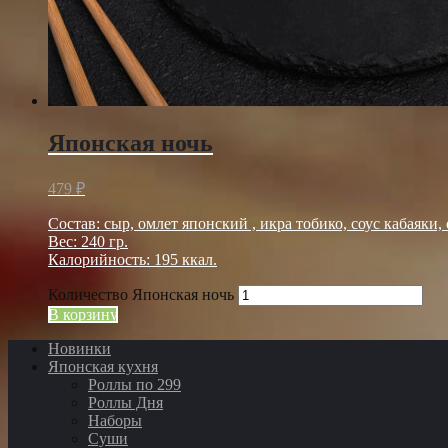
Японская ночь
479
₽
Состав: сыр, омлет японский , икра тобико, соус кабаяки
Вес: 240 гр.
Калорийность: 195 ккал.
Количество Японская ночь
В корзину
Новинки
Японская кухня
Роллы по 299
Роллы Дня
Наборы
Суши