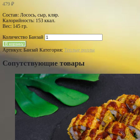
479
₽
Состав: Лосось, сыр, кляр.
Калорийность: 153 ккал.
Вес: 145 гр.
Количество Банзай
В корзину
Артикул:
Банзай
Категория:
Теплые роллы
Сопутствующие товары