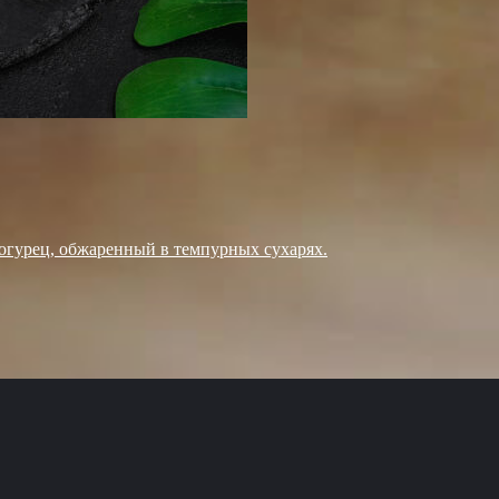
, огурец, обжаренный в темпурных сухарях.