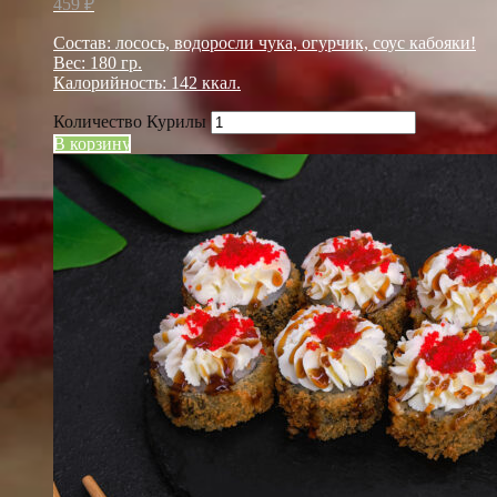
459
₽
Состав: лосось, водоросли чука, огурчик, соус кабояки!
Вес: 180 гр.
Калорийность: 142 ккал.
Количество Курилы
В корзину