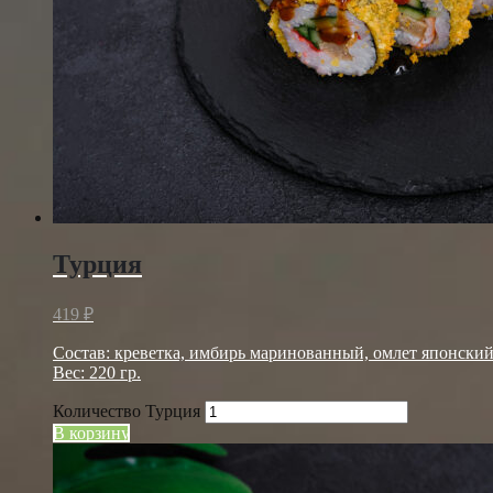
Турция
419
₽
Состав: креветка, имбирь маринованный, омлет японский
Вес: 220 гр.
Количество Турция
В корзину