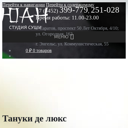
Перейти к навигации
Перейти к содержимому
399-779
251-028
+7 (8452)
,
Время работы: 11.00-23.00
г. Саратов, проспект 50 Лет Октября, 4/10;
ул. Огородная, 162
МЕНЮ
г. Энгельс, ул. Коммунистическая, 55
0 ₽
0 товаров
Тануки де люкс