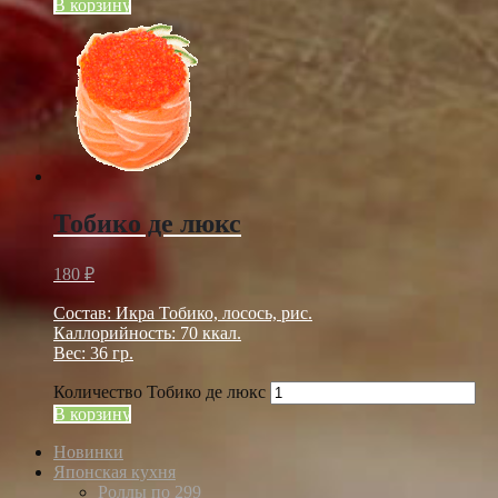
В корзину
Тобико де люкс
180
₽
Состав: Икра Тобико, лосось, рис.
Каллорийность: 70 ккал.
Вес: 36 гр.
Количество Тобико де люкс
В корзину
Новинки
Японская кухня
Роллы по 299