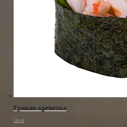
Гункан креветка
160
₽