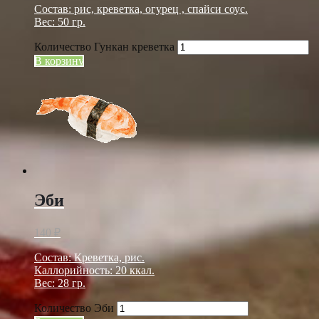
Состав: рис, креветка, огурец , спайси соус.
Вес: 50 гр.
Количество Гункан креветка
В корзину
Эби
140
₽
Состав: Креветка, рис.
Каллорийность: 20 ккал.
Вес: 28 гр.
Количество Эби