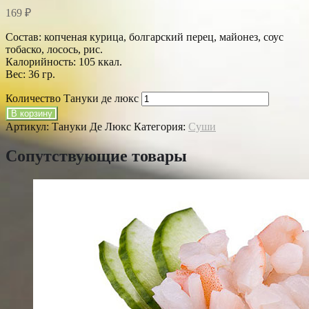
169
₽
Состав: копченая курица, болгарский перец, майонез, соус
тобаско, лосось, рис.
Калорийность: 105 ккал.
Вес: 36 гр.
Количество Тануки де люкс
В корзину
Артикул:
Тануки Де Люкс
Категория:
Суши
Сопутствующие товары