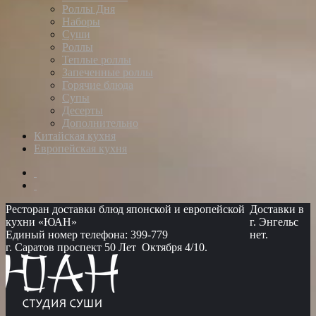
Роллы Дня
Наборы
Суши
Роллы
Теплые роллы
Запеченные роллы
Горячие блюда
Супы
Десерты
Дополнительно
Китайская кухня
Европейская кухня
Ресторан доставки блюд японской и европейской
Доставки в
кухни «ЮАН»
г. Энгельс
Единый номер телефона: 399-779
нет.
г. Саратов проспект 50 Лет Октября 4/10.