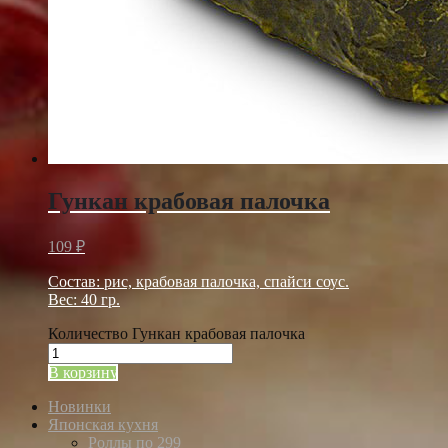
Гункан крабовая палочка
109
₽
Состав: рис, крабовая палочка, спайси соус.
Вес: 40 гр.
Количество Гункан крабовая палочка
В корзину
Новинки
Японская кухня
Роллы по 299