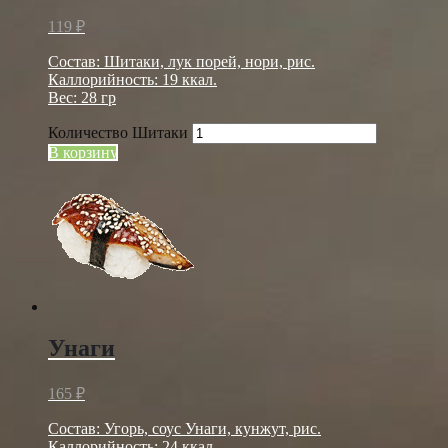
119
₽
Состав: Шитаки, лук порей, нори, рис.
Каллорийность: 19 ккал.
Вес: 28 гр
Количество Шитаки
В корзину
Унаги
165
₽
Состав: Угорь, соус Унаги, кунжут, рис.
Каллорийность: 24 ккал.