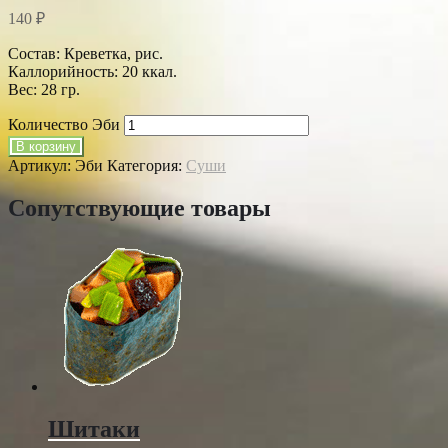
140
₽
Состав: Креветка, рис.
Каллорийность: 20 ккал.
Вес: 28 гр.
Количество Эби
В корзину
Артикул:
Эби
Категория:
Суши
Сопутствующие товары
Шитаки