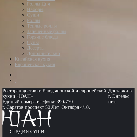
Роллы Дня
Наборы
Суши
Роллы
Теплые роллы
Запеченные роллы
Горячие блюда
Супы
Десерты
Дополнительно
Китайская кухня
Европейская кухня
Ресторан доставки блюд японской и европейской
Доставки в
кухни «ЮАН»
г. Энгельс
Единый номер телефона: 399-779
нет.
г. Саратов проспект 50 Лет Октября 4/10.