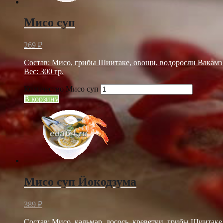
Мисо суп
269
₽
Состав: Мисо, грибы Шиитаке, овощи, водоросли Вакамэ
Вес: 300 гр.
Количество Мисо суп
В корзину
Мисо суп Йокодзума
389
₽
Состав: Мисо, кальмар, лосось, креветки, грибы Шиитаке,