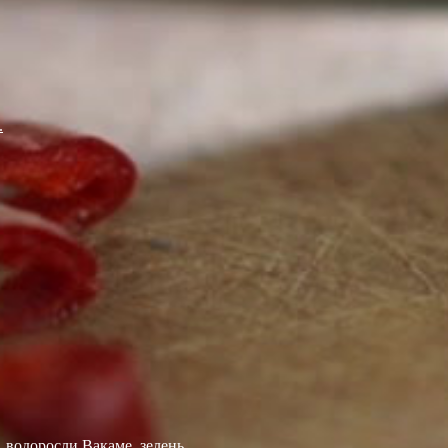
.
 водоросли Вакаме, зелень.