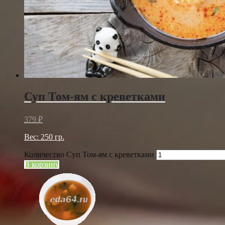
Суп Том-ям с креветками
379
₽
Вес: 250 гр.
Количество Суп Том-ям с креветками
В корзину