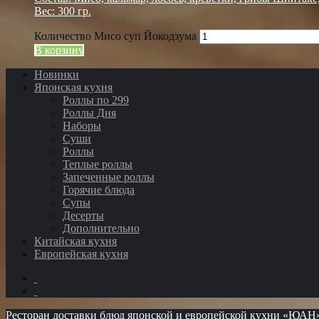
Вес: 300 гр.
Количество Мисо суп Йокодзума
В корзину
Новинки
Японская кухня
Роллы по 299
Роллы Дня
Наборы
Суши
Роллы
Теплые роллы
Запеченные роллы
Горячие блюда
Супы
Десерты
Дополнительно
Китайская кухня
Европейская кухня
Ресторан доставки блюд японской и европейской кухни «ЮАН