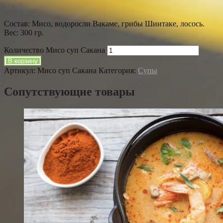
349
₽
Состав: Мисо, водоросли Вакаме, грибы Шиитаке, лосось.
Вес: 300 гр.
Количество Мисо суп Сакана
В корзину
Артикул:
Мисо суп Сакана
Категория:
Супы
Сопутствующие товары