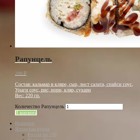
Рапунцель
299
₽
Состав: кальмар в кляре, сыр, лист салата, спайси соус,
Унаги соус, рис, нори, кляр, сухари
Вес: 220 гр.
Количество Рапунцель
В корзину
Новинки
Японская кухня
Роллы по 299