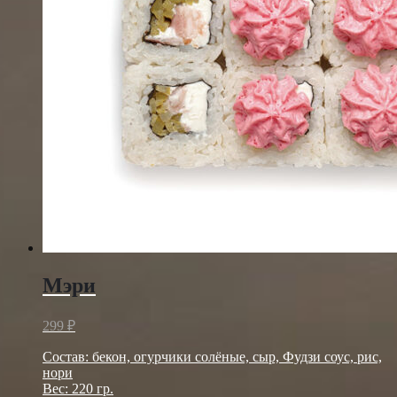
Мэри
299
₽
Состав: бекон, огурчики солёные, сыр, Фудзи соус, рис,
нори
Вес: 220 гр.