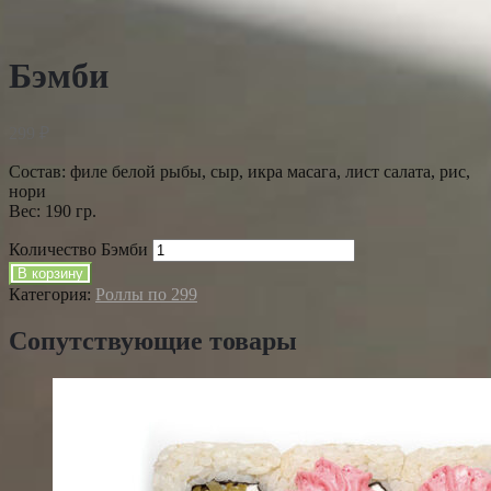
Бэмби
299
₽
Состав: филе белой рыбы, сыр, икра масага, лист салата, рис,
нори
Вес: 190 гр.
Количество Бэмби
В корзину
Категория:
Роллы по 299
Сопутствующие товары