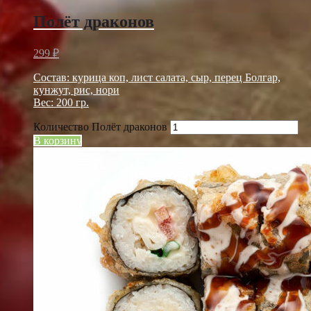
Полёт драконов
299
₽
Состав: курица коп, лист салата, сыр, перец Болгар,
кунжут, рис, нори
Вес: 200 гр.
Количество Полёт драконов
В корзину