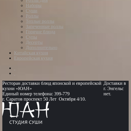
Роллы Дня
Наборы
Суши
Роллы
Теплые роллы
Запеченные роллы
Горячие блюда
Супы
Десерты
Дополнительно
Китайская кухня
Европейская кухня
Ресторан доставки блюд японской и европейской
Доставки в
кухни «ЮАН»
г. Энгельс
Единый номер телефона: 399-779
нет.
г. Саратов проспект 50 Лет Октября 4/10.