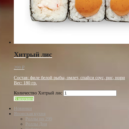
Хитрый лис
299
₽
Состав: филе белой рыбы, омлет, спайси соус, рис, нори
Вес: 180 гр.
Количество Хитрый лис
В корзину
Новинки
Японская кухня
Роллы по 299
Роллы Дня