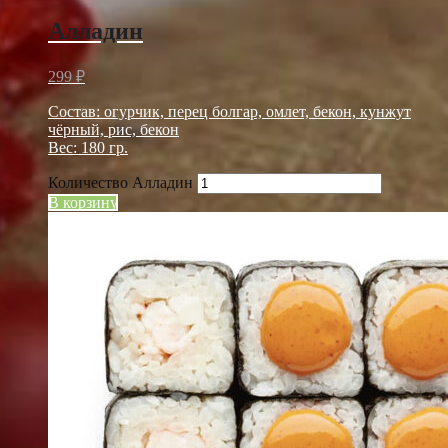
Алладин
299
₽
Состав: огурчик, перец болгар, омлет, бекон, кунжут
чёрный, рис, бекон
Вес: 180 гр.
Количество Алладин
В корзину