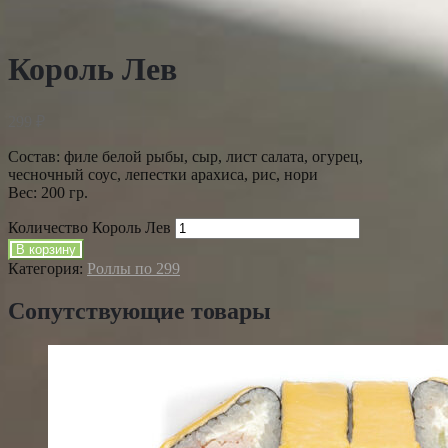
Король Лев
299
₽
Состав: филе белой рыбы, сыр, лист салата, огурец,
чесночный соус, лепестки арахиса, рис, нори
Вес: 200 гр.
Количество Король Лев
В корзину
Категория:
Роллы по 299
Сопутствующие товары