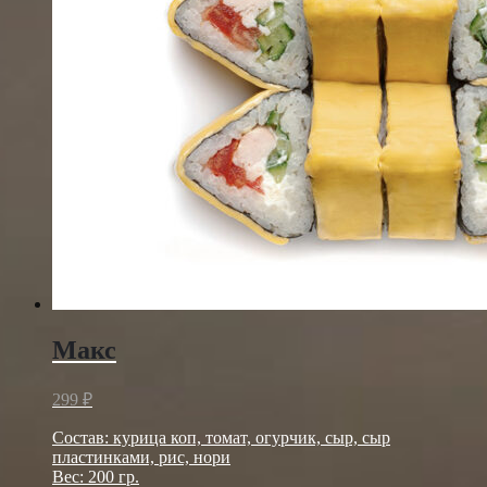
Макс
299
₽
Состав: курица коп, томат, огурчик, сыр, сыр
пластинками, рис, нори
Вес: 200 гр.