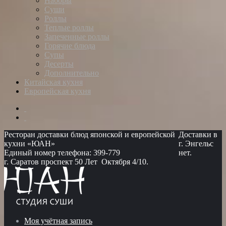
Наборы
Суши
Роллы
Теплые роллы
Запеченные роллы
Горячие блюда
Супы
Десерты
Дополнительно
Китайская кухня
Европейская кухня
Ресторан доставки блюд японской и европейской
Доставки в
кухни «ЮАН»
г. Энгельс
Единый номер телефона: 399-779
нет.
г. Саратов проспект 50 Лет Октября 4/10.
Моя учётная запись