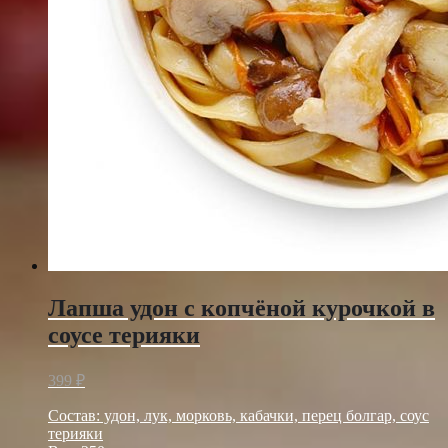
Лапша удон с копчёной курочкой в
соусе терияки
399
₽
Состав: удон, лук, морковь, кабачки, перец болгар, соус
терияки