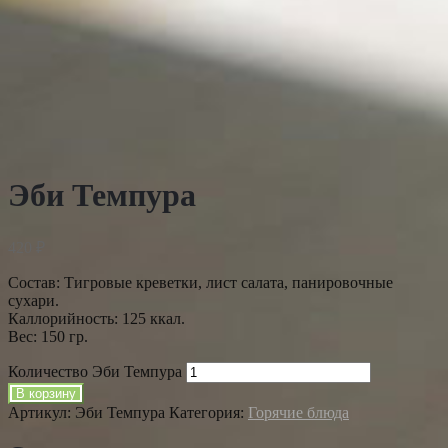
Эби Темпура
420
₽
Состав: Тигровые креветки, лист салата, панировочные
сухари.
Каллорийность: 125 ккал.
Вес: 150 гр.
Количество Эби Темпура
В корзину
Артикул:
Эби Темпура
Категория:
Горячие блюда