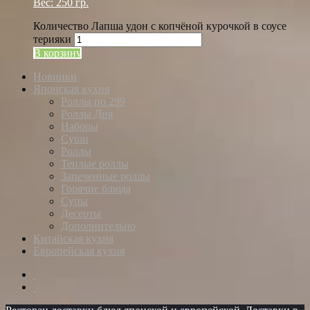
Вес: 250 гр.
Количество Лапша удон с копчёной курочкой в соусе
терияки
В корзину
Новинки
Японская кухня
Роллы по 299
Роллы Дня
Наборы
Суши
Роллы
Теплые роллы
Запеченные роллы
Горячие блюда
Супы
Десерты
Дополнительно
Китайская кухня
Европейская кухня