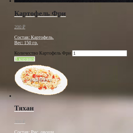
Картофель Фри
200
₽
Состав: Картофель.
Вес: 150 гр.
Количество Картофель Фри
В корзину
Тяхан
300
₽
Состав: Рис, овощи.