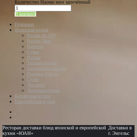
Количество Наоми мин запечённый
В корзину
Новинки
Японская кухня
Роллы по 299
Роллы Дня
Наборы
Суши
Роллы
Теплые роллы
Запеченные роллы
Горячие блюда
Супы
Десерты
Дополнительно
Китайская кухня
Европейская кухня
Ресторан доставки блюд японской и европейской
Доставки в
кухни «ЮАН»
г. Энгельс