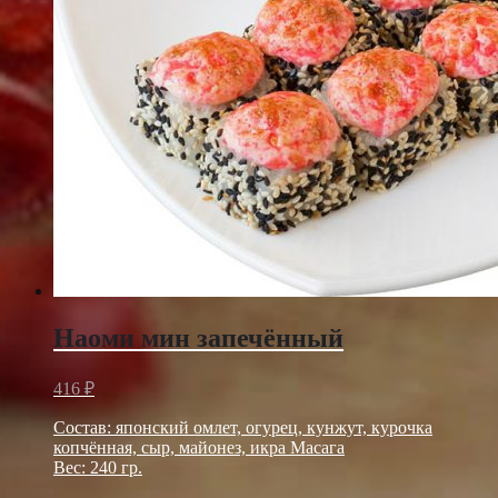
Наоми мин запечённый
416
₽
Состав: японский омлет, огурец, кунжут, курочка
копчённая, сыр, майонез, икра Масага
Вес: 240 гр.