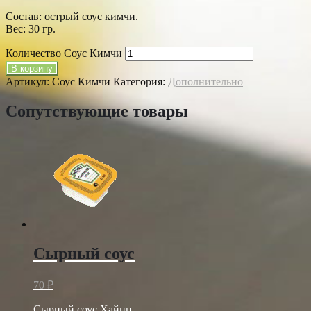
Состав: острый соус кимчи.
Вес: 30 гр.
Количество Соус Кимчи
В корзину
Артикул:
Соус Кимчи
Категория:
Дополнительно
Сопутствующие товары
Сырный соус
70
₽
Сырный соус Хайнц.