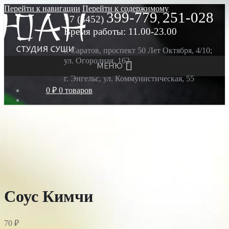
Перейти к навигации
Перейти к содержимому
399-779
251-028
+7 (8452)
,
Время работы: 11.00-23.00
г. Саратов, проспект 50 Лет Октября, 4/10;
ул. Огородная, 162
МЕНЮ
г. Энгельс, ул. Коммунистическая, 55
0 ₽
0 товаров
Соус Кимчи
70
₽