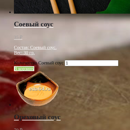
Соевый соус
35
₽
Состав: Соевый соус.
Вес: 30 гр.
Количество Соевый соус
В корзину
Ореховый соус