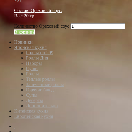
70
₽
Состав: Ореховый соус.
Вес: 20 гр.
Количество Ореховый соус
В корзину
Новинки
Японская кухня
Роллы по 299
Роллы Дня
Наборы
Суши
Роллы
Теплые роллы
Запеченные роллы
Горячие блюда
Супы
Десерты
Дополнительно
Китайская кухня
Европейская кухня