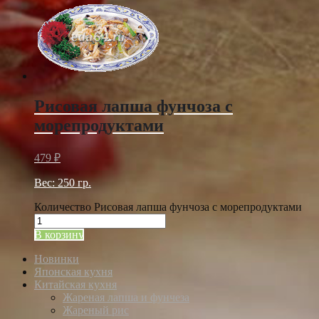
Рисовая лапша фунчоза с
морепродуктами
479
₽
Вес: 250 гр.
Количество Рисовая лапша фунчоза с морепродуктами
В корзину
Новинки
Японская кухня
Китайская кухня
Жареная лапша и фунчеза
Жареный рис