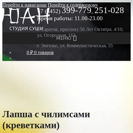
Перейти к навигации
Перейти к содержимому
399-779
251-028
+7 (8452)
,
Время работы: 11.00-23.00
г. Саратов, проспект 50 Лет Октября, 4/10;
ул. Огородная, 162
МЕНЮ
г. Энгельс, ул. Коммунистическая, 55
0 ₽
0 товаров
Лапша с чилимсами
(креветками)