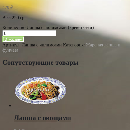
479
₽
Вес: 250 гр.
Количество Лапша с чилимсами (креветками)
В корзину
Артикул:
Лапша с чилимсами
Категория:
Жареная лапша и
фунчеза
Сопутствующие товары
Лапша с овощами