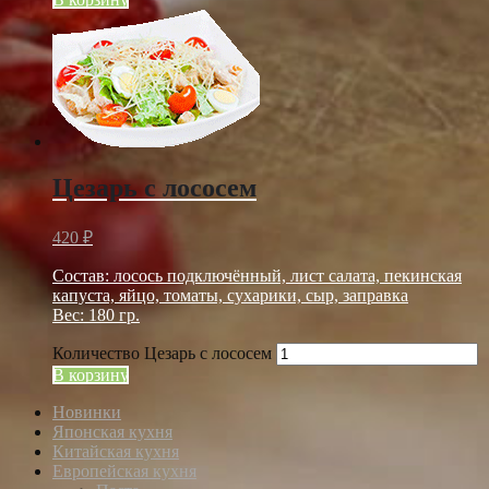
Цезарь с лососем
420
₽
Состав: лосось подключённый, лист салата, пекинская
капуста, яйцо, томаты, сухарики, сыр, заправка
Вес: 180 гр.
Количество Цезарь с лососем
В корзину
Новинки
Японская кухня
Китайская кухня
Европейская кухня