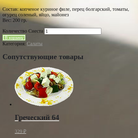
Состав: копченое куриное филе, перец болгарский, томаты,
огурец соленый, яйцо, майонез
Вес: 200 гр.
Количество Сиеста
В корзину
Категория:
Салаты
Сопутствующие товары
Греческий 64
329
₽