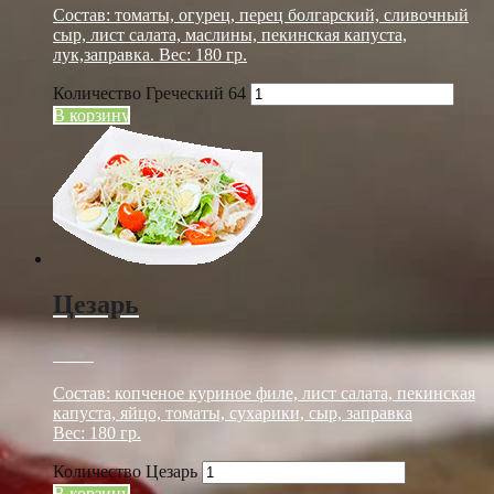
Состав: томаты, огурец, перец болгарский, сливочный
сыр, лист салата, маслины, пекинская капуста,
лук,заправка. Вес: 180 гр.
Количество Греческий 64
В корзину
Цезарь
369
₽
Состав: копченое куриное филе, лист салата, пекинская
капуста, яйцо, томаты, сухарики, сыр, заправка
Вес: 180 гр.
Количество Цезарь
В корзину