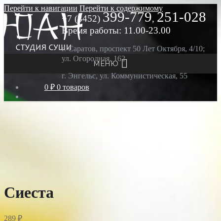
Перейти к навигации
Перейти к содержимому
399-779
251-028
+7 (8452)
,
Время работы: 11.00-23.00
г. Саратов, проспект 50 Лет Октября, 4/10;
ул. Огородная, 162
МЕНЮ
г. Энгельс, ул. Коммунистическая, 55
0 ₽
0 товаров
Сиеста
289
₽